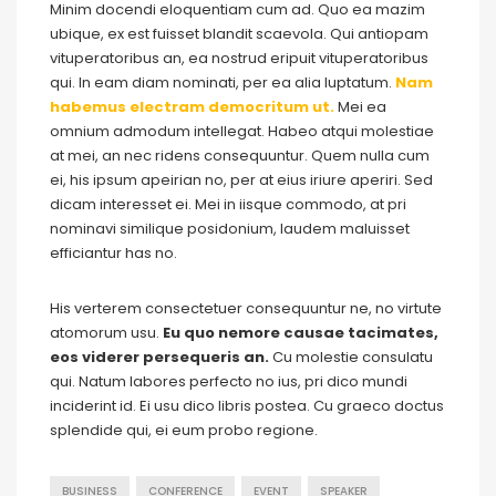
Minim docendi eloquentiam cum ad. Quo ea mazim
ubique, ex est fuisset blandit scaevola. Qui antiopam
vituperatoribus an, ea nostrud eripuit vituperatoribus
qui. In eam diam nominati, per ea alia luptatum.
Nam
habemus electram democritum ut.
Mei ea
omnium admodum intellegat. Habeo atqui molestiae
at mei, an nec ridens consequuntur. Quem nulla cum
ei, his ipsum apeirian no, per at eius iriure aperiri. Sed
dicam interesset ei. Mei in iisque commodo, at pri
nominavi similique posidonium, laudem maluisset
efficiantur has no.
His verterem consectetuer consequuntur ne, no virtute
atomorum usu.
Eu quo nemore causae tacimates,
eos viderer persequeris an.
Cu molestie consulatu
qui. Natum labores perfecto no ius, pri dico mundi
inciderint id. Ei usu dico libris postea. Cu graeco doctus
splendide qui, ei eum probo regione.
BUSINESS
CONFERENCE
EVENT
SPEAKER