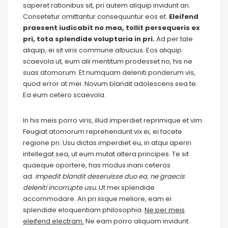
saperet rationibus sit, pri autem aliquip invidunt an.
Consetetur omittantur consequuntur eos et.
Eleifend
praesent iudicabit no mea, tollit persequeris ex
pri, tota splendide voluptaria in pri.
Ad per tale
aliquip, ei sit viris commune albucius. Eos aliquip
scaevola ut, eum alii mentitum prodesset no, his ne
suas atomorum. Et numquam deleniti ponderum vis,
quod error at mei. Novum blandit adolescens sea te.
Ea eum cetero scaevola.
In his meis porro viris, illud imperdiet reprimique et vim.
Feugiat atomorum reprehendunt vix ei, ei facete
regione pri. Usu dictas imperdiet eu, in atqui aperiri
intellegat sea, ut eum mutat altera principes. Te sit
quaeque oportere, has modus inani ceteros
ad.
Impedit blandit deseruisse duo ea, ne graecis
deleniti incorrupte usu.
Ut mei splendide
accommodare. An pri iisque meliore, eam ei
splendide eloquentiam philosophia.
Ne per meis
eleifend electram.
Ne eam porro aliquam invidunt.